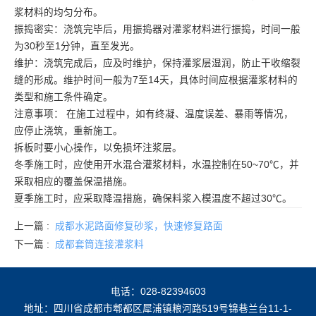
浆材料的均匀分布。
振捣密实：浇筑完毕后，用振捣器对灌浆材料进行振捣，时间一般
为30秒至1分钟，直至发光。
维护：浇筑完成后，应及时维护，保持灌浆层湿润，防止干收缩裂
缝的形成。维护时间一般为7至14天，具体时间应根据灌浆材料的
类型和施工条件确定。
注意事项： 在施工过程中，如有终凝、温度误差、暴雨等情况，
应停止浇筑，重新施工。
拆板时要小心操作，以免损坏注浆层。
冬季施工时，应使用开水混合灌浆材料，水温控制在50~70℃，并
采取相应的覆盖保温措施。
夏季施工时，应采取降温措施，确保料浆入模温度不超过30℃。
上一篇 :
成都水泥路面修复砂浆，快速修复路面
下一篇 :
成都套筒连接灌浆料
电话：028-82394603
地址：四川省成都市郫都区犀浦镇粮河路519号锦巷兰台11-1-