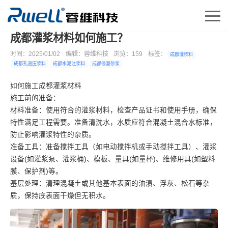

当前位置：
蓉维科技
-
行业知识
-
文章详情
成都灌浆材料如何施工？
时间：2025/01/02
编辑：蓉维科技
浏览：
159
标签：
成都灌浆料
成都孔道压浆料
成都水泥注浆料
成都修复砂浆
如何施工成都灌浆材料
施工前的准备：
材料准备：使用符合的灌浆材料，检查产品证书和使用手册，确保
特性满足工程需要。准备清洗水，水质应符合混凝土混合水标准，
防止影响灌浆特性的杂质。
准备工具：准备搅拌工具（如电动搅拌机或手动搅拌工具）、灌浆
设备(如灌浆泵、灌浆桶)、模板、量具(如量杯)、维修用具(如塑料
膜、保护剂)等。
基层处理：清理混凝土或其他基本表面的油渍、浮灰、松石等杂
质，保持底表面干燥但无积水。