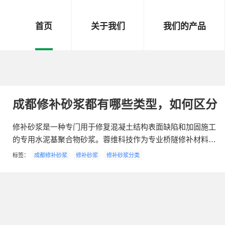
首页
关于我们
我们的产品
成都市蓉维科技
压浆材料系列
有限公司
桥隧材料系列
四川恒睿科技有
成都修补砂浆都有哪些类型，如何区分
限公司
修补砂浆是一种专门用于修复混凝土结构表面缺陷和加固施工
人才招聘
的专用水泥基聚合物砂浆。蓉维科技作为专业桥隧修补材料供
应商。根据不同的分类标准，修补砂浆可以分为多种类型。以
标签：
成都修补砂浆
修补砂浆
修补砂浆分类
下是一些主要的分类方式：按材料组成分类无机修补砂浆：主
要由水泥、砂、水等无机材料组成，适用于一般的混凝土修补
工程。有机修补砂浆：包含有机粘合剂（如环氧树脂或聚
酯），具有更高的粘结强度和耐化学腐蚀性能，适用于要求较
高的修补工程。复合修...