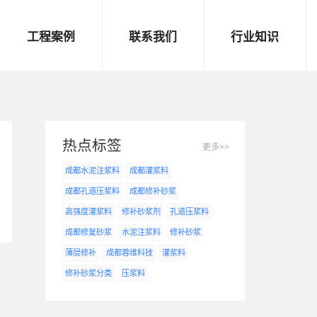
工程案例
联系我们
行业知识
桥梁案例
联系方式
隧道案例
在线留言
其他案例
热点标签
更多>>
成都水泥注浆料
成都灌浆料
成都孔道压浆料
成都修补砂浆
高强度灌浆料
修补砂浆剂
孔道压浆料
成都修复砂浆
水泥注浆料
修补砂浆
薄层修补
成都蓉维科技
灌浆料
修补砂浆分类
压浆料