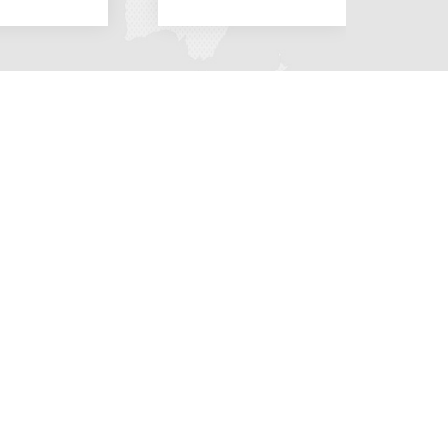
业知识
识干货
门问答
关注蓉维科技
蜀ICP备19034428号-1