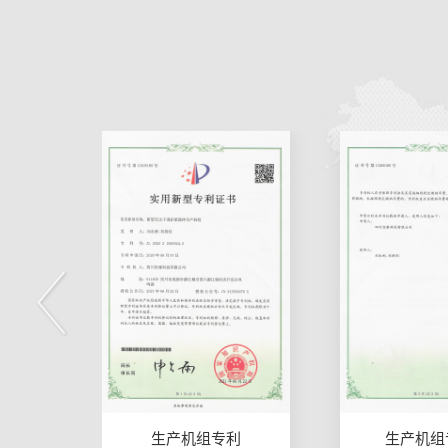
利
生产机组专利2
支座灌浆料