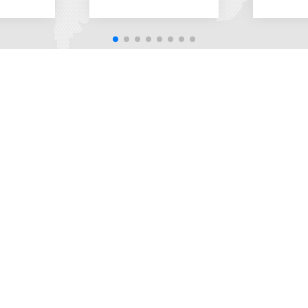
关于我们
我们的产品
工程案例
联系我们
行
蓉维科技
压浆材料系列
桥梁案例
联系方式
知
恒睿科技
桥隧材料系列
隧道案例
在线留言
热
人才招聘
其他案例
联系我们